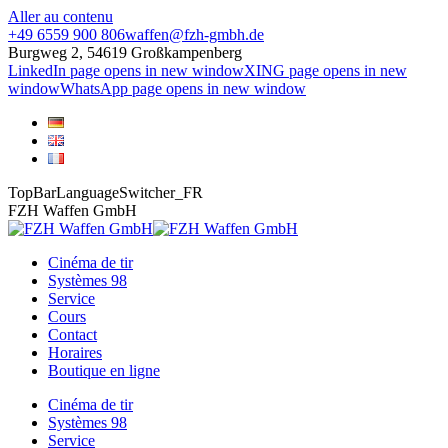
Aller au contenu
+49 6559 900 806
waffen@fzh-gmbh.de
Burgweg 2, 54619 Großkampenberg
LinkedIn page opens in new window
XING page opens in new
window
WhatsApp page opens in new window
TopBarLanguageSwitcher_FR
FZH Waffen GmbH
Cinéma de tir
Systèmes 98
Service
Cours
Contact
Horaires
Boutique en ligne
Cinéma de tir
Systèmes 98
Service